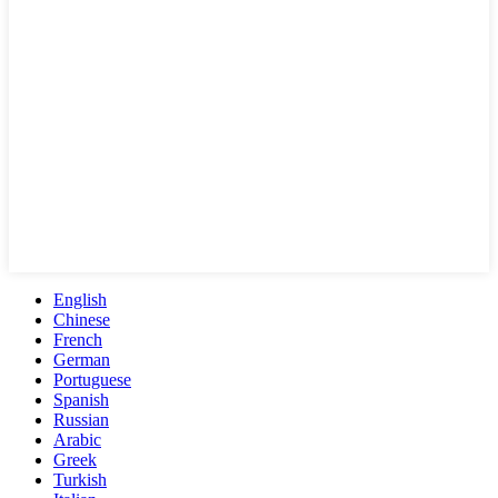
English
Chinese
French
German
Portuguese
Spanish
Russian
Arabic
Greek
Turkish