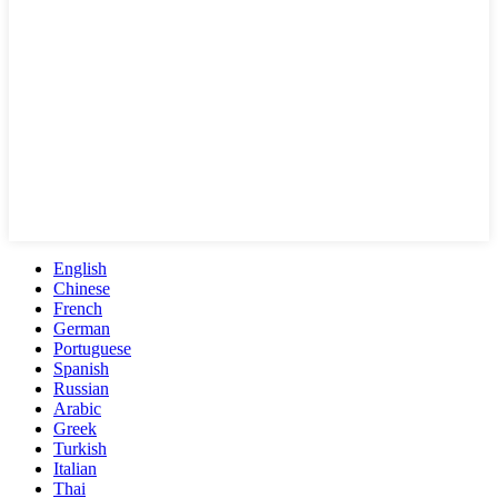
English
Chinese
French
German
Portuguese
Spanish
Russian
Arabic
Greek
Turkish
Italian
Thai