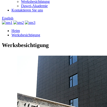
Werksbesichtigung
Dawei-Akademie
Kontaktieren Sie uns
English
Heim
Werksbesichtigung
Werksbesichtigung