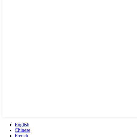
English
Chinese
French