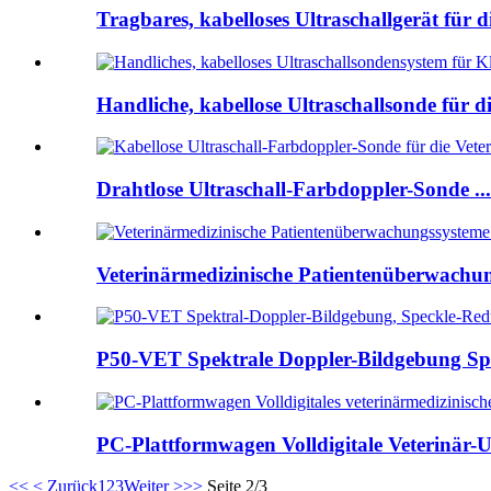
Tragbares, kabelloses Ultraschallgerät für d
Handliche, kabellose Ultraschallsonde für di
Drahtlose Ultraschall-Farbdoppler-Sonde ...
Veterinärmedizinische Patientenüberwach
P50-VET Spektrale Doppler-Bildgebung Spe
PC-Plattformwagen Volldigitale Veterinär-U
<<
< Zurück
1
2
3
Weiter >
>>
Seite 2/3