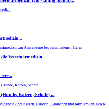
terinärmedizin (vollständig digital)...
ärmedizin...
die Veterinärmedizin...
iere...
(Hunde, Katzen, Schafe) ...