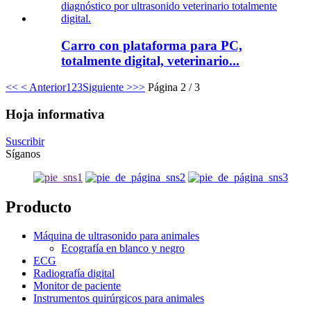
Carro con plataforma para PC,
totalmente digital, veterinario...
<<
< Anterior
1
2
3
Siguiente >
>>
Página 2 / 3
Hoja informativa
Suscribir
Síganos
Producto
Máquina de ultrasonido para animales
Ecografía en blanco y negro
ECG
Radiografía digital
Monitor de paciente
Instrumentos quirúrgicos para animales