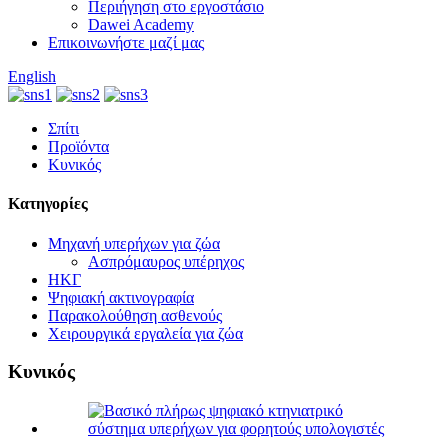
Περιήγηση στο εργοστάσιο
Dawei Academy
Επικοινωνήστε μαζί μας
English
Σπίτι
Προϊόντα
Κυνικός
Κατηγορίες
Μηχανή υπερήχων για ζώα
Ασπρόμαυρος υπέρηχος
ΗΚΓ
Ψηφιακή ακτινογραφία
Παρακολούθηση ασθενούς
Χειρουργικά εργαλεία για ζώα
Κυνικός