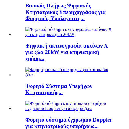
Βασικός Πλήρως Ψηφιακός
Κτηνιατρικός Υπερηχογράφος για
Φορητούς Υπολογιστές...
Ψηφιακή ακτινογραφία ακτίνων Χ
για ζώα 20kW για κτηνιατρική
χρήση...
Φορητό Σύστημα Υπερήχων
Κτηνιατρικής...
Φορητό σύστημα έγχρωμου Doppler
για κτηνιατρικούς υπερήχους...