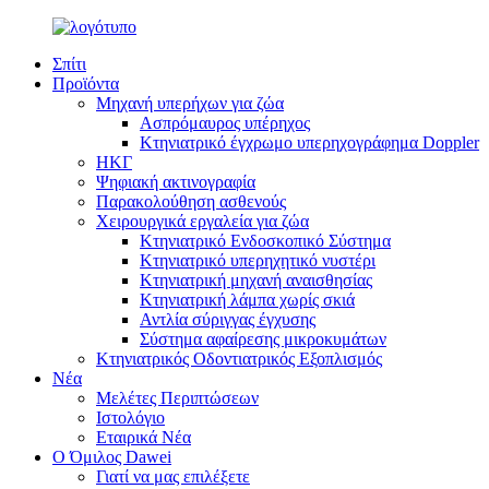
Σπίτι
Προϊόντα
Μηχανή υπερήχων για ζώα
Ασπρόμαυρος υπέρηχος
Κτηνιατρικό έγχρωμο υπερηχογράφημα Doppler
ΗΚΓ
Ψηφιακή ακτινογραφία
Παρακολούθηση ασθενούς
Χειρουργικά εργαλεία για ζώα
Κτηνιατρικό Ενδοσκοπικό Σύστημα
Κτηνιατρικό υπερηχητικό νυστέρι
Κτηνιατρική μηχανή αναισθησίας
Κτηνιατρική λάμπα χωρίς σκιά
Αντλία σύριγγας έγχυσης
Σύστημα αφαίρεσης μικροκυμάτων
Κτηνιατρικός Οδοντιατρικός Εξοπλισμός
Νέα
Μελέτες Περιπτώσεων
Ιστολόγιο
Εταιρικά Νέα
Ο Όμιλος Dawei
Γιατί να μας επιλέξετε