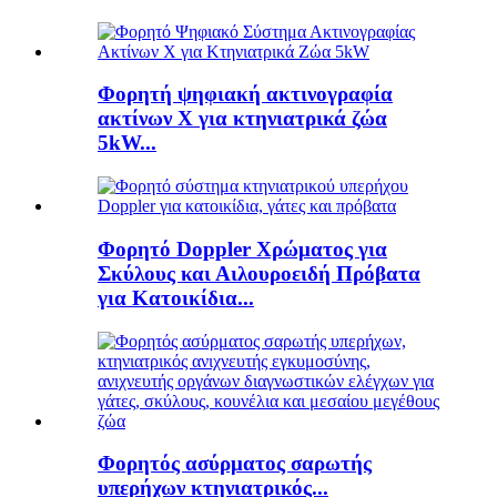
Φορητή ψηφιακή ακτινογραφία
ακτίνων Χ για κτηνιατρικά ζώα
5kW...
Φορητό Doppler Χρώματος για
Σκύλους και Αιλουροειδή Πρόβατα
για Κατοικίδια...
Φορητός ασύρματος σαρωτής
υπερήχων κτηνιατρικός...