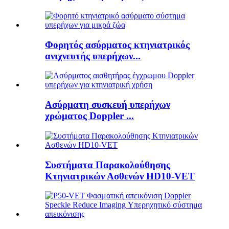
Φορητός ασύρματος κτηνιατρικός
ανιχνευτής υπερήχων...
Ασύρματη συσκευή υπερήχων
χρώματος Doppler ...
Συστήματα Παρακολούθησης
Κτηνιατρικών Ασθενών HD10-VET