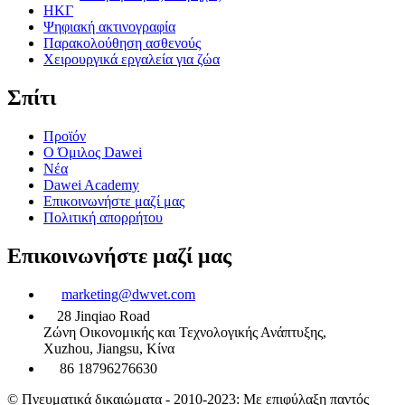
ΗΚΓ
Ψηφιακή ακτινογραφία
Παρακολούθηση ασθενούς
Χειρουργικά εργαλεία για ζώα
Σπίτι
Προϊόν
Ο Όμιλος Dawei
Νέα
Dawei Academy
Επικοινωνήστε μαζί μας
Πολιτική απορρήτου
Επικοινωνήστε μαζί μας
marketing@dwvet.com
28 Jinqiao Road
Ζώνη Οικονομικής και Τεχνολογικής Ανάπτυξης,
Xuzhou, Jiangsu, Κίνα
86 18796276630
© Πνευματικά δικαιώματα - 2010-2023: Με επιφύλαξη παντός