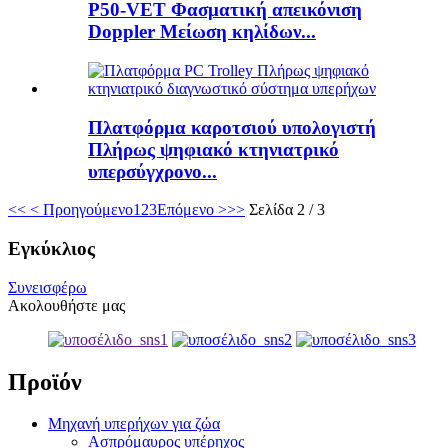
P50-VET Φασματική απεικόνιση
Doppler Μείωση κηλίδων...
Πλατφόρμα καροτσιού υπολογιστή
Πλήρως ψηφιακό κτηνιατρικό
υπερσύγχρονο...
<<
< Προηγούμενο
1
2
3
Επόμενο >
>>
Σελίδα 2 / 3
Εγκύκλιος
Συνεισφέρω
Ακολουθήστε μας
Προϊόν
Μηχανή υπερήχων για ζώα
Ασπρόμαυρος υπέρηχος