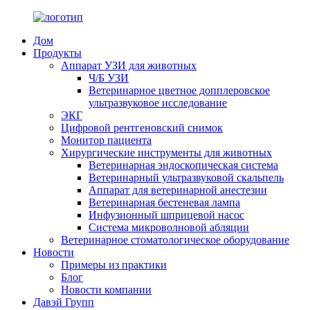
Дом
Продукты
Аппарат УЗИ для животных
Ч/Б УЗИ
Ветеринарное цветное допплеровское
ультразвуковое исследование
ЭКГ
Цифровой рентгеновский снимок
Монитор пациента
Хирургические инструменты для животных
Ветеринарная эндоскопическая система
Ветеринарный ультразвуковой скальпель
Аппарат для ветеринарной анестезии
Ветеринарная бестеневая лампа
Инфузионный шприцевой насос
Система микроволновой абляции
Ветеринарное стоматологическое оборудование
Новости
Примеры из практики
Блог
Новости компании
Давэй Групп