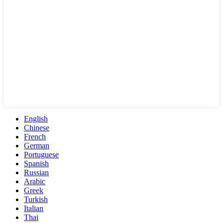
English
Chinese
French
German
Portuguese
Spanish
Russian
Arabic
Greek
Turkish
Italian
Thai