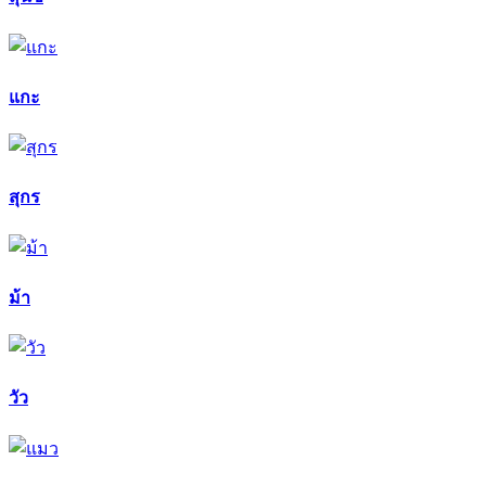
แกะ
สุกร
ม้า
วัว