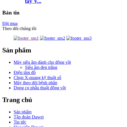
tay V...
Bản tin
Đặt mua
Theo dõi chúng tôi
Sản phẩm
Máy siêu âm dành cho động vật
Siêu âm đen trắng
Điện tâm đồ
Chụp X-quang kỹ thuật số
Máy theo dõi bệnh nhân
Dụng cụ phẫu thuật động vật
Trang chủ
Sản phẩm
Tập đoàn Dawei
Tin tức