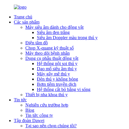
Trang chủ
Các sản phẩm
Máy siêu âm dành cho động vật
Siêu âm đen trắng
Siêu âm Doppler màu trong thú y
Điện tâm đồ
Chụp X-quang kỹ thuật số
Máy theo dõi bệnh nhân
Dụng cụ phẫu thuật động vật
Hệ thống nội soi thú y
Dao mổ siêu âm thú y
Máy gây mê thú y
Đèn thú y không bóng
Bơm tiêm truyền dịch
Hệ thống cắt bỏ bằng vi sóng
Thiết bị nha khoa thú y
Tin tức
Nghiên cứu trường hợp
Blog
Tin tức công ty
Tập đoàn Dawei
Tại sao nên chọn chúng tôi?