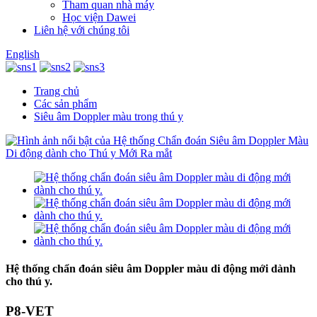
Tham quan nhà máy
Học viện Dawei
Liên hệ với chúng tôi
English
Trang chủ
Các sản phẩm
Siêu âm Doppler màu trong thú y
Hệ thống chẩn đoán siêu âm Doppler màu di động mới dành
cho thú y.
P8-VET