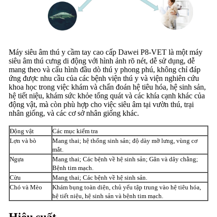
Máy siêu âm thú y cầm tay cao cấp Dawei P8-VET là một máy
siêu âm thú cưng di động với hình ảnh rõ nét, dễ sử dụng, dễ
mang theo và cấu hình đầu dò thú y phong phú, không chỉ đáp
ứng được nhu cầu của các bệnh viện thú y và viện nghiên cứu
khoa học trong việc khám và chẩn đoán hệ tiêu hóa, hệ sinh sản,
hệ tiết niệu, khám sức khỏe tổng quát và các khía cạnh khác của
động vật, mà còn phù hợp cho việc siêu âm tại vườn thú, trại
nhân giống, và các cơ sở nhân giống khác.
Động vật
Các mục kiểm tra
Lợn và bò
Mang thai; hệ thống sinh sản; độ dày mỡ lưng, vùng cơ
mắt.
Ngựa
Mang thai; Các bệnh về hệ sinh sản; Gân và dây chằng;
Bệnh tim mạch.
Cừu
Mang thai; Các bệnh về hệ sinh sản.
Chó và Mèo
Khám bụng toàn diện, chủ yếu tập trung vào hệ tiêu hóa,
hệ tiết niệu, hệ sinh sản và bệnh tim mạch.