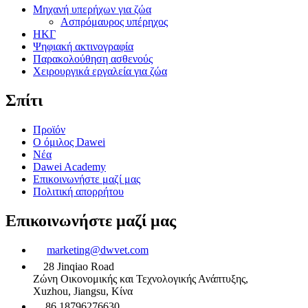
Μηχανή υπερήχων για ζώα
Ασπρόμαυρος υπέρηχος
ΗΚΓ
Ψηφιακή ακτινογραφία
Παρακολούθηση ασθενούς
Χειρουργικά εργαλεία για ζώα
Σπίτι
Προϊόν
Ο όμιλος Dawei
Νέα
Dawei Academy
Επικοινωνήστε μαζί μας
Πολιτική απορρήτου
Επικοινωνήστε μαζί μας
marketing@dwvet.com
28 Jinqiao Road
Ζώνη Οικονομικής και Τεχνολογικής Ανάπτυξης,
Xuzhou, Jiangsu, Κίνα
86 18796276630