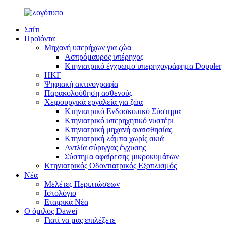
Σπίτι
Προϊόντα
Μηχανή υπερήχων για ζώα
Ασπρόμαυρος υπέρηχος
Κτηνιατρικό έγχρωμο υπερηχογράφημα Doppler
ΗΚΓ
Ψηφιακή ακτινογραφία
Παρακολούθηση ασθενούς
Χειρουργικά εργαλεία για ζώα
Κτηνιατρικό Ενδοσκοπικό Σύστημα
Κτηνιατρικό υπερηχητικό νυστέρι
Κτηνιατρική μηχανή αναισθησίας
Κτηνιατρική λάμπα χωρίς σκιά
Αντλία σύριγγας έγχυσης
Σύστημα αφαίρεσης μικροκυμάτων
Κτηνιατρικός Οδοντιατρικός Εξοπλισμός
Νέα
Μελέτες Περιπτώσεων
Ιστολόγιο
Εταιρικά Νέα
Ο όμιλος Dawei
Γιατί να μας επιλέξετε