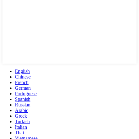
English
Chinese
French
German
Portuguese
Spanish
Russian
Arabic
Greek
Turkish
Italian
Thai
Vietnamese