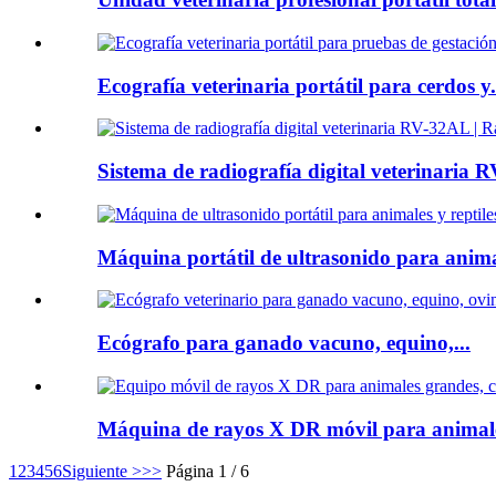
Ecografía veterinaria portátil para cerdos y.
Sistema de radiografía digital veterinaria 
Máquina portátil de ultrasonido para animale
Ecógrafo para ganado vacuno, equino,...
Máquina de rayos X DR móvil para animales
1
2
3
4
5
6
Siguiente >
>>
Página 1 / 6