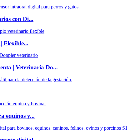
rios con Di...
 Flexible...
nta | Veterinaria Do...
a equinos y...
mente digital...