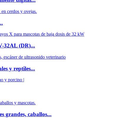
..
RV-32AL (DR)...
s y reptiles...
 grandes, caballos...