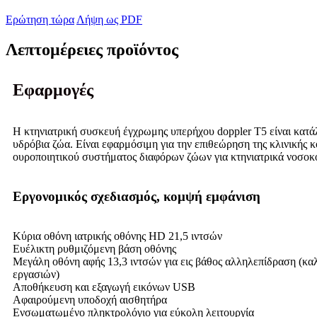
Ερώτηση τώρα
Λήψη ως PDF
Λεπτομέρειες προϊόντος
Εφαρμογές
Η κτηνιατρική συσκευή έγχρωμης υπερήχου doppler T5 είναι κατάλλ
υδρόβια ζώα. Είναι εφαρμόσιμη για την επιθεώρηση της κλινικής κ
ουροποιητικού συστήματος διαφόρων ζώων για κτηνιατρικά νοσοκο
Εργονομικός σχεδιασμός, κομψή εμφάνιση
Κύρια οθόνη ιατρικής οθόνης HD 21,5 ιντσών
Ευέλικτη ρυθμιζόμενη βάση οθόνης
Μεγάλη οθόνη αφής 13,3 ιντσών για εις βάθος αλληλεπίδραση (κα
εργασιών)
Αποθήκευση και εξαγωγή εικόνων USB
Αφαιρούμενη υποδοχή αισθητήρα
Ενσωματωμένο πληκτρολόγιο για εύκολη λειτουργία