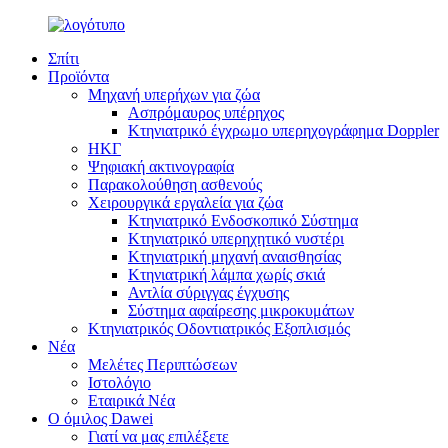
Σπίτι
Προϊόντα
Μηχανή υπερήχων για ζώα
Ασπρόμαυρος υπέρηχος
Κτηνιατρικό έγχρωμο υπερηχογράφημα Doppler
ΗΚΓ
Ψηφιακή ακτινογραφία
Παρακολούθηση ασθενούς
Χειρουργικά εργαλεία για ζώα
Κτηνιατρικό Ενδοσκοπικό Σύστημα
Κτηνιατρικό υπερηχητικό νυστέρι
Κτηνιατρική μηχανή αναισθησίας
Κτηνιατρική λάμπα χωρίς σκιά
Αντλία σύριγγας έγχυσης
Σύστημα αφαίρεσης μικροκυμάτων
Κτηνιατρικός Οδοντιατρικός Εξοπλισμός
Νέα
Μελέτες Περιπτώσεων
Ιστολόγιο
Εταιρικά Νέα
Ο όμιλος Dawei
Γιατί να μας επιλέξετε