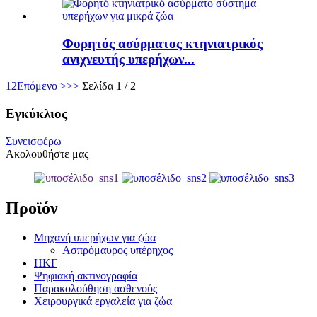
Φορητός ασύρματος κτηνιατρικός
ανιχνευτής υπερήχων...
1
2
Επόμενο >
>>
Σελίδα 1 / 2
Εγκύκλιος
Συνεισφέρω
Ακολουθήστε μας
Προϊόν
Μηχανή υπερήχων για ζώα
Ασπρόμαυρος υπέρηχος
ΗΚΓ
Ψηφιακή ακτινογραφία
Παρακολούθηση ασθενούς
Χειρουργικά εργαλεία για ζώα