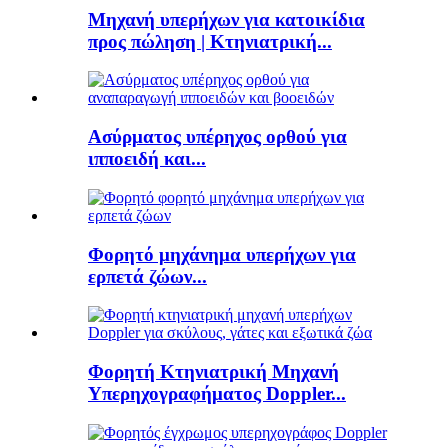
Μηχανή υπερήχων για κατοικίδια
προς πώληση | Κτηνιατρική...
Ασύρματος υπέρηχος ορθού για
ιπποειδή και...
Φορητό μηχάνημα υπερήχων για
ερπετά ζώων...
Φορητή Κτηνιατρική Μηχανή
Υπερηχογραφήματος Doppler...