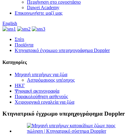
Περιήγηση στο εργοστάσιο
Dawei Academy
Επικοινωνήστε μαζί μας
English
Σπίτι
Προϊόντα
Κτηνιατρικό έγχρωμο υπερηχογράφημα Doppler
Κατηγορίες
Μηχανή υπερήχων για ζώα
Ασπρόμαυρος υπέρηχος
ΗΚΓ
Ψηφιακή ακτινογραφία
Παρακολούθηση ασθενούς
Χειρουργικά εργαλεία για ζώα
Κτηνιατρικό έγχρωμο υπερηχογράφημα Doppler