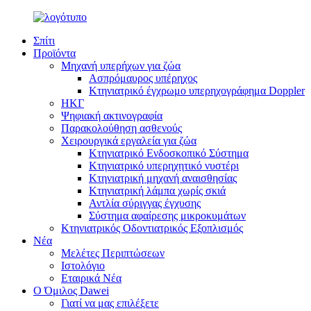
Σπίτι
Προϊόντα
Μηχανή υπερήχων για ζώα
Ασπρόμαυρος υπέρηχος
Κτηνιατρικό έγχρωμο υπερηχογράφημα Doppler
ΗΚΓ
Ψηφιακή ακτινογραφία
Παρακολούθηση ασθενούς
Χειρουργικά εργαλεία για ζώα
Κτηνιατρικό Ενδοσκοπικό Σύστημα
Κτηνιατρικό υπερηχητικό νυστέρι
Κτηνιατρική μηχανή αναισθησίας
Κτηνιατρική λάμπα χωρίς σκιά
Αντλία σύριγγας έγχυσης
Σύστημα αφαίρεσης μικροκυμάτων
Κτηνιατρικός Οδοντιατρικός Εξοπλισμός
Νέα
Μελέτες Περιπτώσεων
Ιστολόγιο
Εταιρικά Νέα
Ο Όμιλος Dawei
Γιατί να μας επιλέξετε