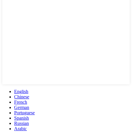
English
Chinese
French
German
Portuguese
Spanish
Russian
Arabic