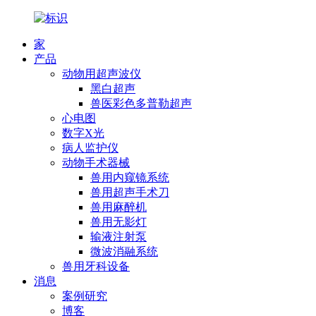
家
产品
动物用超声波仪
黑白超声
兽医彩色多普勒超声
心电图
数字X光
病人监护仪
动物手术器械
兽用内窥镜系统
兽用超声手术刀
兽用麻醉机
兽用无影灯
输液注射泵
微波消融系统
兽用牙科设备
消息
案例研究
博客