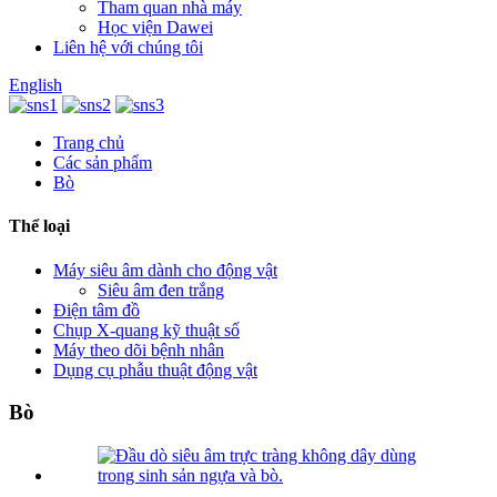
Tham quan nhà máy
Học viện Dawei
Liên hệ với chúng tôi
English
Trang chủ
Các sản phẩm
Bò
Thể loại
Máy siêu âm dành cho động vật
Siêu âm đen trắng
Điện tâm đồ
Chụp X-quang kỹ thuật số
Máy theo dõi bệnh nhân
Dụng cụ phẫu thuật động vật
Bò