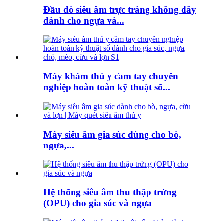
Đầu dò siêu âm trực tràng không dây
dành cho ngựa và...
Máy khám thú y cầm tay chuyên
nghiệp hoàn toàn kỹ thuật số...
Máy siêu âm gia súc dùng cho bò,
ngựa,...
Hệ thống siêu âm thu thập trứng
(OPU) cho gia súc và ngựa