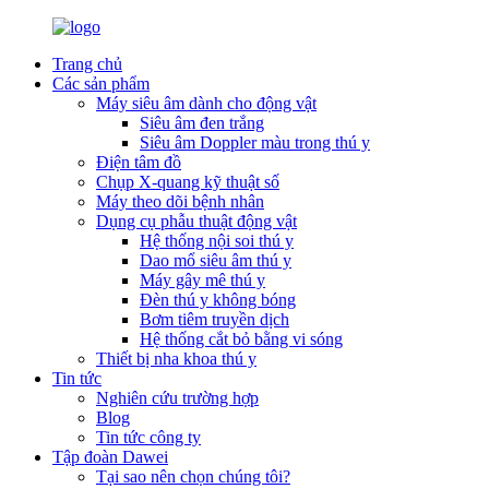
Trang chủ
Các sản phẩm
Máy siêu âm dành cho động vật
Siêu âm đen trắng
Siêu âm Doppler màu trong thú y
Điện tâm đồ
Chụp X-quang kỹ thuật số
Máy theo dõi bệnh nhân
Dụng cụ phẫu thuật động vật
Hệ thống nội soi thú y
Dao mổ siêu âm thú y
Máy gây mê thú y
Đèn thú y không bóng
Bơm tiêm truyền dịch
Hệ thống cắt bỏ bằng vi sóng
Thiết bị nha khoa thú y
Tin tức
Nghiên cứu trường hợp
Blog
Tin tức công ty
Tập đoàn Dawei
Tại sao nên chọn chúng tôi?