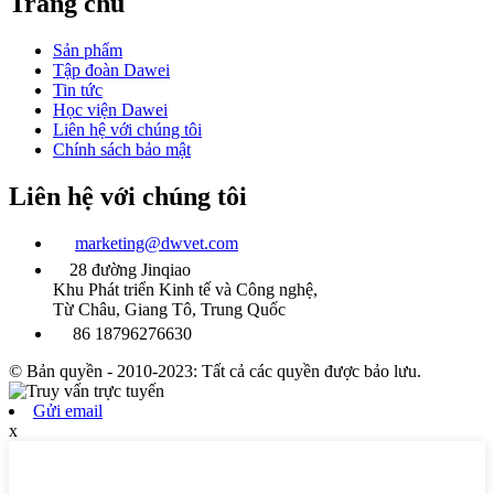
Trang chủ
Sản phẩm
Tập đoàn Dawei
Tin tức
Học viện Dawei
Liên hệ với chúng tôi
Chính sách bảo mật
Liên hệ với chúng tôi
marketing@dwvet.com
28 đường Jinqiao
Khu Phát triển Kinh tế và Công nghệ,
Từ Châu, Giang Tô, Trung Quốc
86 18796276630
© Bản quyền - 2010-2023: Tất cả các quyền được bảo lưu.
Gửi email
x