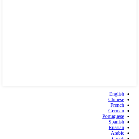
English
Chinese
French
German
Portuguese
Spanish
Russian
Arabic
Greek