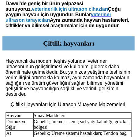
Dawei'de geniş bir ürün yelpazesi
sunuyoruz.
veterinerlik için ultrason cihazları
Çoğu
yaygın hayvan için uygundur. Bunlar
veteriner
ultrason tarayıcıları
Aynı zamanda hayvan hastaneleri,
çiftlikler ve bilimsel araştırmalar için de uygundur.
Çiftlik hayvanları
Hayvancılıkta modern teşhis yolunda, veteriner
ultrasonunun geliştirilmesi ve kullanımı giderek daha
önemli hale gelmektedir. Bu, yalnızca yetiştirme teşhisinin
verimliliğini artırmakla kalmaz, aynı zamanda hayvanların
sağlığını ve üretim güvenliğini sağlar, bilimsel yönetimi
geliştirir ve hayvancılığın sağlıklı ve verimli gelişimini
destekler.
Çiftlik Hayvanları İçin Ultrason Muayene Malzemeleri
Hayvan
Sınav Maddeleri
Domuz ve
Gebelik; üreme sistemi; sırt yağı kalınlığı, göz kası
Sığır
bölgesi.
At
Gebelik; Üreme sistemi hastalıkları; Tendon-bağ