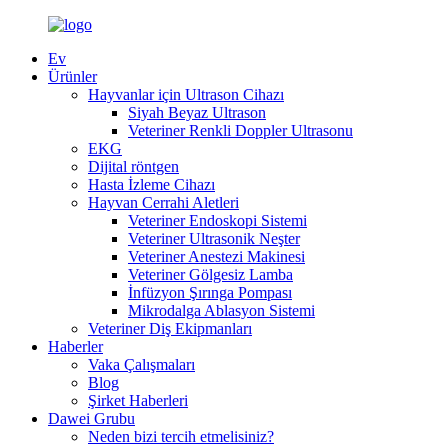
Ev
Ürünler
Hayvanlar için Ultrason Cihazı
Siyah Beyaz Ultrason
Veteriner Renkli Doppler Ultrasonu
EKG
Dijital röntgen
Hasta İzleme Cihazı
Hayvan Cerrahi Aletleri
Veteriner Endoskopi Sistemi
Veteriner Ultrasonik Neşter
Veteriner Anestezi Makinesi
Veteriner Gölgesiz Lamba
İnfüzyon Şırınga Pompası
Mikrodalga Ablasyon Sistemi
Veteriner Diş Ekipmanları
Haberler
Vaka Çalışmaları
Blog
Şirket Haberleri
Dawei Grubu
Neden bizi tercih etmelisiniz?