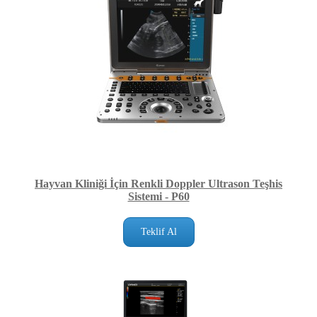
Hayvan Kliniği İçin Renkli Doppler Ultrason Teşhis
Sistemi - P60
Teklif Al