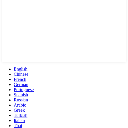
English
Chinese
French
German
Portuguese
Spanish
Russian
Arabic
Greek
Turkish
Italian
Thai