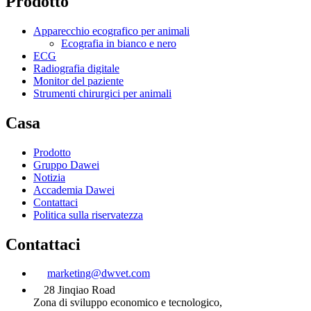
Prodotto
Apparecchio ecografico per animali
Ecografia in bianco e nero
ECG
Radiografia digitale
Monitor del paziente
Strumenti chirurgici per animali
Casa
Prodotto
Gruppo Dawei
Notizia
Accademia Dawei
Contattaci
Politica sulla riservatezza
Contattaci
marketing@dwvet.com
28 Jinqiao Road
Zona di sviluppo economico e tecnologico,