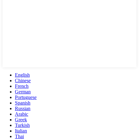
English
Chinese
French
German
Portuguese
Spanish
Russian
Arabic
Greek
Turkish
Italian
Thai