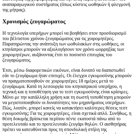
αναπαραγωγικού συστήματος (όπως κύστεις ωοθηκών ή φλεγμονή
της μήτρας).
Χρονισμός ζευγαρώματος
Η τεχνολογία υπερήχων μπορεί να βοηθήσει στον προσδιορισμό
του βέλτιστου χρόνου ζευγαρώματος για τις χοιρομητέρες.
Παρατηρώντας την ανάπτυξη των ωοθυλακίων στις ωοθήκες, οι
κτηνίατροι μπορούν να αξιολογήσουν τον χρόνο ωορρηξίας των
χοιρομητέρων, αυξάνοντας έτσι το ποσοστό επιτυχίας του
ζευγαρώματος.
Έτσι, μέσω διαφορετικών εικόνων, είναι δυνατό να διαπιστωθεί
εάν το ζευγάρωμα ήταν επιτυχές. Οι έλεγχοι εγκυμοσύνης μπορούν
να πραγματοποιηθούν σε χοιρομητέρες 18 ημέρες μετά το
ζευγάρωμα. Κατά τη λειτουργία του κτηνιατρικού υπερήχου, η
τεχνική και η τοποθέτηση για το τεστ εγκυμοσύνης είναι κρίσιμες.
Μόνο με την κατάλληλη χρήση και τη σωστή τοποθέτηση μπορούν
να μεγιστοποιηθούν οι δυνατότητες του μηχανήματος υπερήχων.
Πώς, λοιπόν, μπορεί κανείς να κατακτήσει καλύτερες θέσεις τεστ
εγκυμοσύνης; Για τις χοιρομητέρες, είναι σχετικά απλό. Συνήθως, η
θέση δοκιμής βρίσκεται περίπου πέντε εκατοστά πάνω από το
προτελευταίο και το προτελευταίο ζευγάρι θηλών. Ο αισθητήρας
πρέπει να κατευθύνεται προς τη σπονδυλική στήλη της