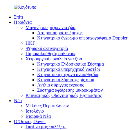
Σπίτι
Προϊόντα
Μηχανή υπερήχων για ζώα
Ασπρόμαυρος υπέρηχος
Κτηνιατρικό έγχρωμο υπερηχογράφημα Doppler
ΗΚΓ
Ψηφιακή ακτινογραφία
Παρακολούθηση ασθενούς
Χειρουργικά εργαλεία για ζώα
Κτηνιατρικό Ενδοσκοπικό Σύστημα
Κτηνιατρικό υπερηχητικό νυστέρι
Κτηνιατρική μηχανή αναισθησίας
Κτηνιατρική λάμπα χωρίς σκιά
Αντλία σύριγγας έγχυσης
Σύστημα αφαίρεσης μικροκυμάτων
Κτηνιατρικός Οδοντιατρικός Εξοπλισμός
Νέα
Μελέτες Περιπτώσεων
Ιστολόγιο
Εταιρικά Νέα
Ο Όμιλος Dawei
Γιατί να μας επιλέξετε