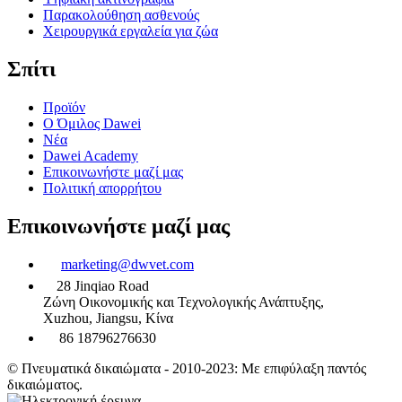
Παρακολούθηση ασθενούς
Χειρουργικά εργαλεία για ζώα
Σπίτι
Προϊόν
Ο Όμιλος Dawei
Νέα
Dawei Academy
Επικοινωνήστε μαζί μας
Πολιτική απορρήτου
Επικοινωνήστε μαζί μας
marketing@dwvet.com
28 Jinqiao Road
Ζώνη Οικονομικής και Τεχνολογικής Ανάπτυξης,
Xuzhou, Jiangsu, Κίνα
86 18796276630
© Πνευματικά δικαιώματα - 2010-2023: Με επιφύλαξη παντός
δικαιώματος.