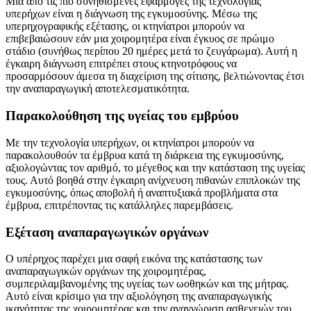
Μία από τις πιο συνηθισμένες εφαρμογές της τεχνολογίας
υπερήχων είναι η διάγνωση της εγκυμοσύνης. Μέσω της
υπερηχογραφικής εξέτασης, οι κτηνίατροι μπορούν να
επιβεβαιώσουν εάν μια χοιρομητέρα είναι έγκυος σε πρώιμο
στάδιο (συνήθως περίπου 20 ημέρες μετά το ζευγάρωμα). Αυτή η
έγκαιρη διάγνωση επιτρέπει στους κτηνοτρόφους να
προσαρμόσουν άμεσα τη διαχείριση της σίτισης, βελτιώνοντας έτσι
την αναπαραγωγική αποτελεσματικότητα.
Παρακολούθηση της υγείας του εμβρύου
Με την τεχνολογία υπερήχων, οι κτηνίατροι μπορούν να
παρακολουθούν τα έμβρυα κατά τη διάρκεια της εγκυμοσύνης,
αξιολογώντας τον αριθμό, το μέγεθος και την κατάσταση της υγείας
τους. Αυτό βοηθά στην έγκαιρη ανίχνευση πιθανών επιπλοκών της
εγκυμοσύνης, όπως αποβολή ή αναπτυξιακά προβλήματα στα
έμβρυα, επιτρέποντας τις κατάλληλες παρεμβάσεις.
Εξέταση αναπαραγωγικών οργάνων
Ο υπέρηχος παρέχει μια σαφή εικόνα της κατάστασης των
αναπαραγωγικών οργάνων της χοιρομητέρας,
συμπεριλαμβανομένης της υγείας των ωοθηκών και της μήτρας.
Αυτό είναι κρίσιμο για την αξιολόγηση της αναπαραγωγικής
ικανότητας της χοιρομητέρας και την αναγνώριση ασθενειών του