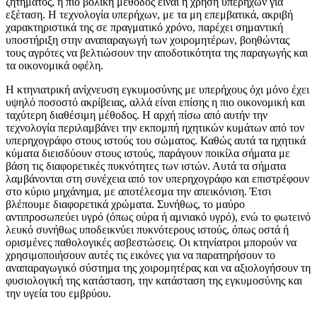
ζητήματος, η πιο βολική μέθοδος είναι η χρήση υπερήχων για
εξέταση. Η τεχνολογία υπερήχων, με τα μη επεμβατικά, ακριβή
χαρακτηριστικά της σε πραγματικό χρόνο, παρέχει σημαντική
υποστήριξη στην αναπαραγωγή των χοιρομητέρων, βοηθώντας
τους αγρότες να βελτιώσουν την αποδοτικότητα της παραγωγής και
τα οικονομικά οφέλη.
Η κτηνιατρική ανίχνευση εγκυμοσύνης με υπερήχους όχι μόνο έχει
υψηλό ποσοστό ακρίβειας, αλλά είναι επίσης η πιο οικονομική και
ταχύτερη διαθέσιμη μέθοδος. Η αρχή πίσω από αυτήν την
τεχνολογία περιλαμβάνει την εκπομπή ηχητικών κυμάτων από τον
υπερηχογράφο στους ιστούς του σώματος. Καθώς αυτά τα ηχητικά
κύματα διεισδύουν στους ιστούς, παράγουν ποικίλα σήματα με
βάση τις διαφορετικές πυκνότητες των ιστών. Αυτά τα σήματα
λαμβάνονται στη συνέχεια από τον υπερηχογράφο και επιστρέφουν
στο κύριο μηχάνημα, με αποτέλεσμα την απεικόνιση. Έτσι
βλέπουμε διαφορετικά χρώματα. Συνήθως, το μαύρο
αντιπροσωπεύει υγρό (όπως ούρα ή αμνιακό υγρό), ενώ το φωτεινό
λευκό συνήθως υποδεικνύει πυκνότερους ιστούς, όπως οστά ή
ορισμένες παθολογικές ασβεστώσεις. Οι κτηνίατροι μπορούν να
χρησιμοποιήσουν αυτές τις εικόνες για να παρατηρήσουν το
αναπαραγωγικό σύστημα της χοιρομητέρας και να αξιολογήσουν τη
φυσιολογική της κατάσταση, την κατάσταση της εγκυμοσύνης και
την υγεία του εμβρύου.