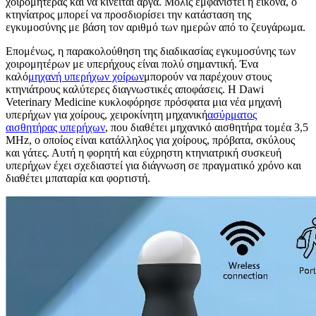
χοιρομητέρας και να κινείται αργά. Μόλις εμφανιστεί η εικόνα, ο
κτηνίατρος μπορεί να προσδιορίσει την κατάσταση της
εγκυμοσύνης με βάση τον αριθμό των ημερών από το ζευγάρωμα.
Επομένως, η παρακολούθηση της διαδικασίας εγκυμοσύνης των
χοιρομητέρων με υπερήχους είναι πολύ σημαντική. Ένα
καλό
μηχανή υπερήχων χοίρων
μπορούν να παρέχουν στους
κτηνιάτρους καλύτερες διαγνωστικές αποφάσεις. Η Dawi
Veterinary Medicine κυκλοφόρησε πρόσφατα μια νέα μηχανή
υπερήχων για χοίρους, χειροκίνητη μηχανική
ασύρματος
αισθητήρας υπερήχων
, που διαθέτει μηχανικό αισθητήρα τομέα 3,5
MHz, ο οποίος είναι κατάλληλος για χοίρους, πρόβατα, σκύλους
και γάτες. Αυτή η φορητή και εύχρηστη κτηνιατρική συσκευή
υπερήχων έχει σχεδιαστεί για διάγνωση σε πραγματικό χρόνο και
διαθέτει μπαταρία και φορτιστή.