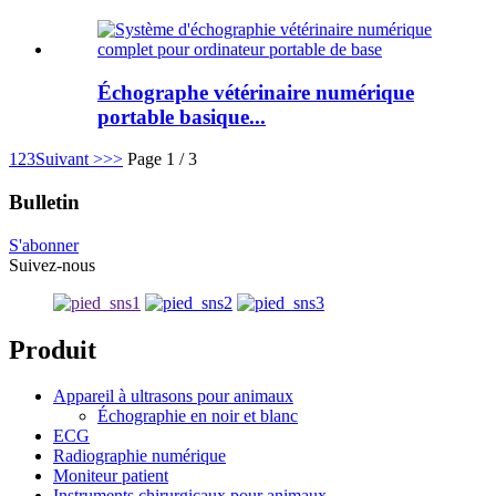
Échographe vétérinaire numérique
portable basique...
1
2
3
Suivant >
>>
Page 1 / 3
Bulletin
S'abonner
Suivez-nous
Produit
Appareil à ultrasons pour animaux
Échographie en noir et blanc
ECG
Radiographie numérique
Moniteur patient
Instruments chirurgicaux pour animaux